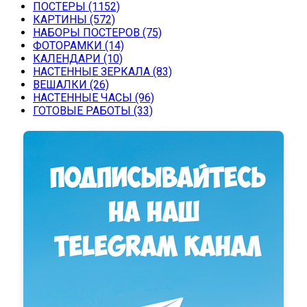
ПОСТЕРЫ
(1152)
КАРТИНЫ
(572)
НАБОРЫ ПОСТЕРОВ
(75)
ФОТОРАМКИ
(14)
КАЛЕНДАРИ
(10)
НАСТЕННЫЕ ЗЕРКАЛА
(83)
ВЕШАЛКИ
(26)
НАСТЕННЫЕ ЧАСЫ
(96)
ГОТОВЫЕ РАБОТЫ
(33)