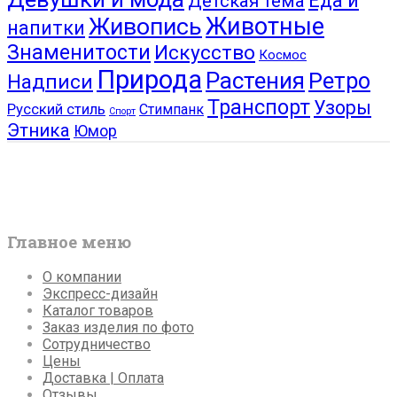
Еда и
Детская тема
Живопись
Животные
напитки
Знаменитости
Искусство
Космос
Природа
Растения
Ретро
Надписи
Транспорт
Узоры
Русский стиль
Стимпанк
Спорт
Этника
Юмор
Главное меню
О компании
Экспресс-дизайн
Каталог товаров
Заказ изделия по фото
Сотрудничество
Цены
Доставка | Оплата
Отзывы