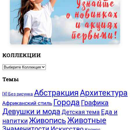
КОЛЛЕКЦИИ
Темы
Абстракция
Архитектура
[Х] Без рисунка
Города
Графика
Африканский стиль
Девушки и мода
Еда и
Детская тема
Живопись
Животные
напитки
Знаменитости
Искусство
Космос