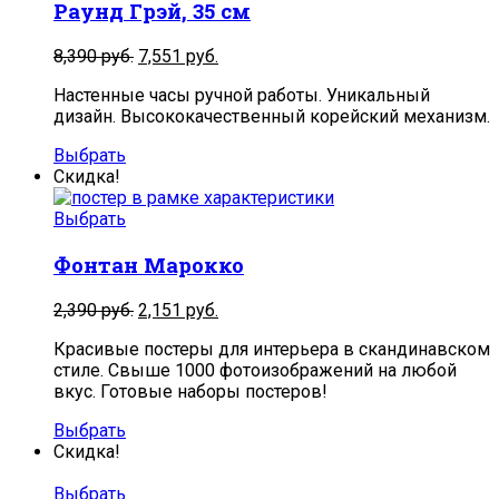
Раунд Грэй, 35 см
Первоначальная
Текущая
8,390
руб.
7,551
руб.
цена
цена:
Настенные часы ручной работы. Уникальный
составляла
7,551
дизайн. Высококачественный корейский механизм.
8,390
руб..
руб..
Выбрать
Скидка!
Выбрать
Фонтан Марокко
2,390
руб.
2,151
руб.
Красивые постеры для интерьера в скандинавском
стиле. Свыше 1000 фотоизображений на любой
вкус. Готовые наборы постеров!
Выбрать
Скидка!
Выбрать