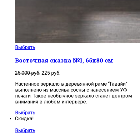
Выбрать
Восточная сказка №1, 65х80 см
Первоначальная
Текущая
25,000
руб.
225
руб.
цена
цена:
Настенное зеркало в деревянной раме “Гавайи”
составляла
225
выполнено из массива сосны с нанесением УФ
25,000
руб..
печати. Такое необычное зеркало станет центром
руб..
внимания в любом интерьере.
Выбрать
Скидка!
Выбрать