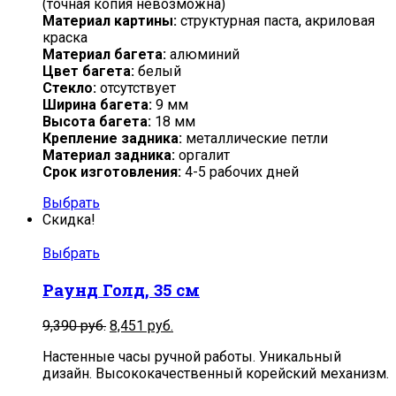
(точная копия невозможна)
Материал картины:
структурная паста, акриловая
краска
Материал багета:
алюминий
Цвет багета:
белый
Стекло:
отсутствует
Ширина багета:
9 мм
Высота багета:
18 мм
Крепление задника:
металлические петли
Материал задника:
оргалит
Срок изготовления:
4-5 рабочих дней
Выбрать
Скидка!
Выбрать
Раунд Голд, 35 см
Первоначальная
Текущая
9,390
руб.
8,451
руб.
цена
цена:
Настенные часы ручной работы. Уникальный
составляла
8,451
дизайн. Высококачественный корейский механизм.
9,390
руб..
руб..