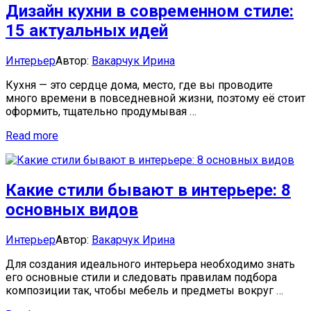
Дизайн кухни в современном стиле:
вашей
гостиной!
15 актуальных идей
Categories:
Author
Интерьер
Автор:
Вакарчук Ирина
Кухня — это сердце дома, место, где вы проводите
много времени в повседневной жизни, поэтому её стоит
оформить, тщательно продумывая …
Дизайн
Read more
кухни
в
современном
Какие стили бывают в интерьере: 8
стиле:
15
основных видов
актуальных
идей
Categories:
Author
Интерьер
Автор:
Вакарчук Ирина
Для создания идеального интерьера необходимо знать
его основные стили и следовать правилам подбора
композиции так, чтобы мебель и предметы вокруг …