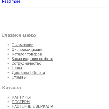
Какие
Read more
стили
бывают
в
интерьере:
8
основных
видов
Главное меню
О компании
Экспресс-дизайн
Каталог товаров
Заказ изделия по фото
Сотрудничество
Цены
Доставка | Оплата
Отзывы
Каталог
КАРТИНЫ
ПОСТЕРЫ
НАСТЕННЫЕ ЗЕРКАЛА