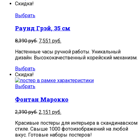
Скидка!
Выбрать
Раунд Грэй, 35 см
Первоначальная
Текущая
8,390
руб.
7,551
руб.
цена
цена:
Настенные часы ручной работы. Уникальный
составляла
7,551
дизайн. Высококачественный корейский механизм.
8,390
руб..
руб..
Выбрать
Скидка!
Выбрать
Фонтан Марокко
2,390
руб.
2,151
руб.
Красивые постеры для интерьера в скандинавском
стиле. Свыше 1000 фотоизображений на любой
вкус. Готовые наборы постеров!