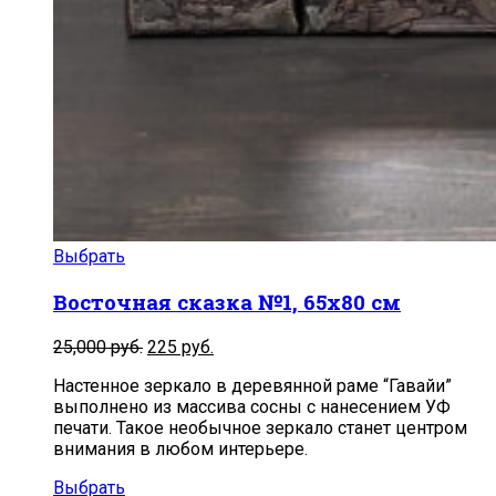
Выбрать
Восточная сказка №1, 65х80 см
Первоначальная
Текущая
25,000
руб.
225
руб.
цена
цена:
Настенное зеркало в деревянной раме “Гавайи”
составляла
225
выполнено из массива сосны с нанесением УФ
25,000
руб..
печати. Такое необычное зеркало станет центром
руб..
внимания в любом интерьере.
Выбрать