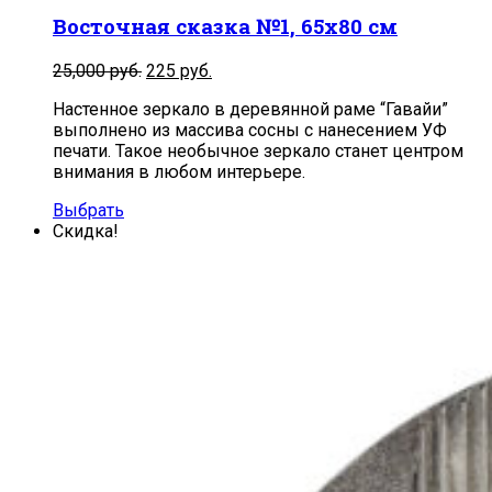
Восточная сказка №1, 65х80 см
Первоначальная
Текущая
25,000
руб.
225
руб.
цена
цена:
Настенное зеркало в деревянной раме “Гавайи”
составляла
225
выполнено из массива сосны с нанесением УФ
25,000
руб..
печати. Такое необычное зеркало станет центром
руб..
внимания в любом интерьере.
Выбрать
Скидка!