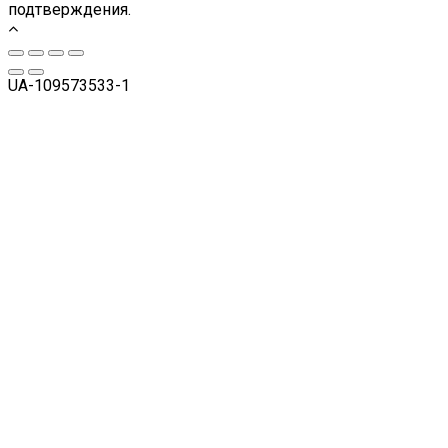
подтверждения.
UA-109573533-1