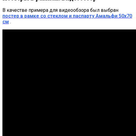
В качестве примера для видеообзора был выбран
постер в рамке со стеклом и паспарту Амальфи 50х70
см
.