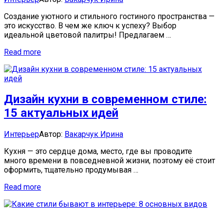
Создание уютного и стильного гостиного пространства —
это искусство. В чем же ключ к успеху? Выбор
идеальной цветовой палитры! Предлагаем …
15
Read more
лучших
цветовых
решений
для
Дизайн кухни в современном стиле:
вашей
гостиной!
15 актуальных идей
Categories:
Author
Интерьер
Автор:
Вакарчук Ирина
Кухня — это сердце дома, место, где вы проводите
много времени в повседневной жизни, поэтому её стоит
оформить, тщательно продумывая …
Дизайн
Read more
кухни
в
современном