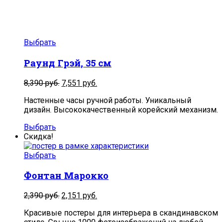
Выбрать
Раунд Грэй, 35 см
Первоначальная
Текущая
8,390
руб.
7,551
руб.
цена
цена:
Настенные часы ручной работы. Уникальный
составляла
7,551
дизайн. Высококачественный корейский механизм.
8,390
руб..
руб..
Выбрать
Скидка!
Выбрать
Фонтан Марокко
2,390
руб.
2,151
руб.
Красивые постеры для интерьера в скандинавском