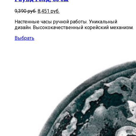
Первоначальная
Текущая
9,390
руб.
8,451
руб.
цена
цена:
Настенные часы ручной работы. Уникальный
составляла
8,451
дизайн. Высококачественный корейский механизм.
9,390
руб..
руб..
Выбрать