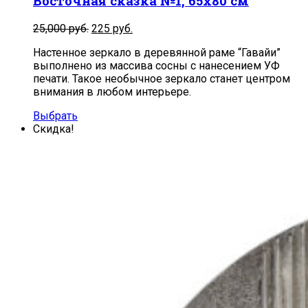
Восточная сказка №1, 65х80 см
Первоначальная
Текущая
25,000
руб.
225
руб.
цена
цена:
Настенное зеркало в деревянной раме “Гавайи”
составляла
225
выполнено из массива сосны с нанесением УФ
25,000
руб..
печати. Такое необычное зеркало станет центром
руб..
внимания в любом интерьере.
Выбрать
Скидка!