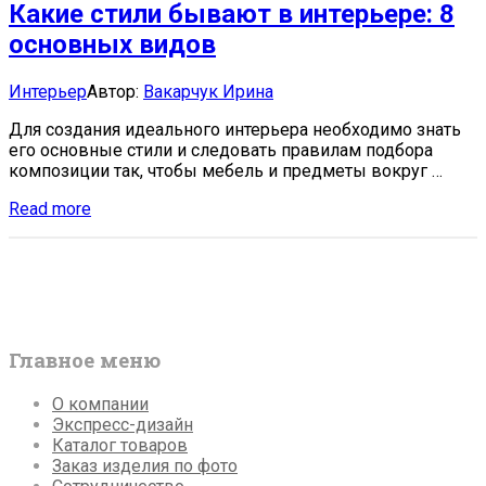
Какие стили бывают в интерьере: 8
стиле:
15
основных видов
актуальных
идей
Categories:
Author
Интерьер
Автор:
Вакарчук Ирина
Для создания идеального интерьера необходимо знать
его основные стили и следовать правилам подбора
композиции так, чтобы мебель и предметы вокруг …
Какие
Read more
стили
бывают
в
интерьере:
8
основных
видов
Главное меню
О компании
Экспресс-дизайн
Каталог товаров
Заказ изделия по фото