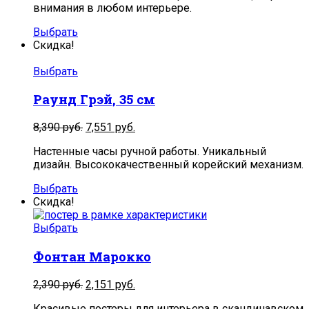
внимания в любом интерьере.
Выбрать
Скидка!
Выбрать
Раунд Грэй, 35 см
Первоначальная
Текущая
8,390
руб.
7,551
руб.
цена
цена:
Настенные часы ручной работы. Уникальный
составляла
7,551
дизайн. Высококачественный корейский механизм.
8,390
руб..
руб..
Выбрать
Скидка!
Выбрать
Фонтан Марокко
2,390
руб.
2,151
руб.
Красивые постеры для интерьера в скандинавском