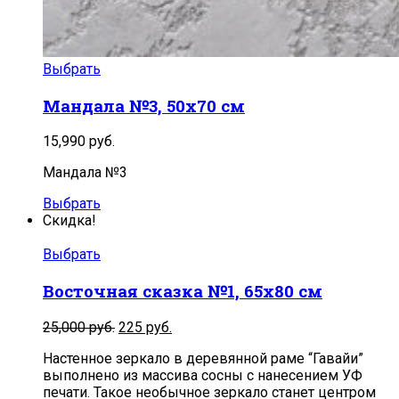
Выбрать
Мандала №3, 50х70 см
15,990
руб.
Мандала №3
Выбрать
Скидка!
Выбрать
Восточная сказка №1, 65х80 см
Первоначальная
Текущая
25,000
руб.
225
руб.
цена
цена:
Настенное зеркало в деревянной раме “Гавайи”
составляла
225
выполнено из массива сосны с нанесением УФ
25,000
руб..
печати. Такое необычное зеркало станет центром
руб..