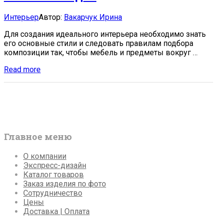
идей
Categories:
Author
Интерьер
Автор:
Вакарчук Ирина
Для создания идеального интерьера необходимо знать
его основные стили и следовать правилам подбора
композиции так, чтобы мебель и предметы вокруг …
Какие
Read more
стили
бывают
в
интерьере:
8
основных
видов
Главное меню
О компании
Экспресс-дизайн
Каталог товаров
Заказ изделия по фото
Сотрудничество
Цены
Доставка | Оплата