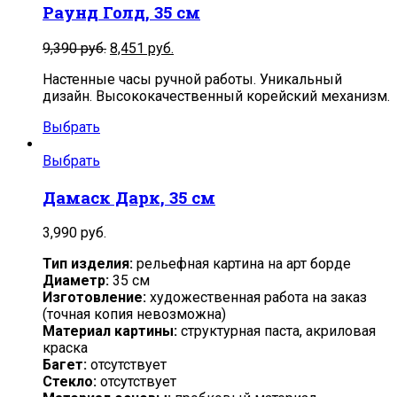
Раунд Голд, 35 см
Первоначальная
Текущая
9,390
руб.
8,451
руб.
цена
цена:
Настенные часы ручной работы. Уникальный
составляла
8,451
дизайн. Высококачественный корейский механизм.
9,390
руб..
руб..
Выбрать
Выбрать
Дамаск Дарк, 35 см
3,990
руб.
Тип изделия:
рельефная картина на арт борде
Диаметр:
35 см
Изготовление:
художественная работа на заказ
(точная копия невозможна)
Материал картины:
структурная паста, акриловая
краска
Багет:
отсутствует
Стекло:
отсутствует