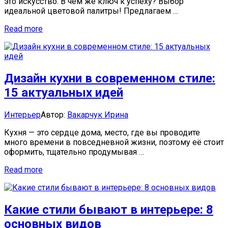
это искусство. В чем же ключ к успеху? Выбор
идеальной цветовой палитры! Предлагаем …
15
Read more
лучших
цветовых
решений
для
Дизайн кухни в современном стиле:
вашей
гостиной!
15 актуальных идей
Categories:
Author
Интерьер
Автор:
Вакарчук Ирина
Кухня — это сердце дома, место, где вы проводите
много времени в повседневной жизни, поэтому её стоит
оформить, тщательно продумывая …
Дизайн
Read more
кухни
в
современном
Какие стили бывают в интерьере: 8
стиле:
15
основных видов
актуальных