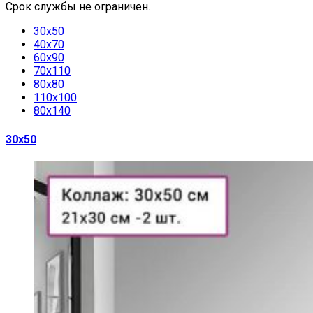
Срок службы не ограничен.
30х50
40х70
60х90
70х110
80х80
110х100
80х140
30х50