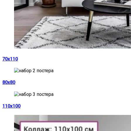
70х110
80х80
110х100