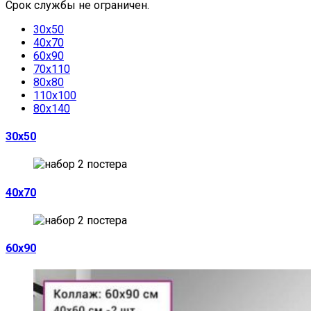
Срок службы не ограничен.
30х50
40х70
60х90
70х110
80х80
110х100
80х140
30х50
40х70
60х90