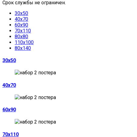
Срок службы не ограничен.
30х50
40х70
60х90
70х110
80х80
110х100
80х140
30х50
40х70
60х90
70х110