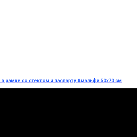
 в рамке со стеклом и паспарту Амальфи 50х70 см
.