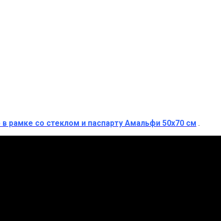
 в рамке со стеклом и паспарту Амальфи 50х70 см
.