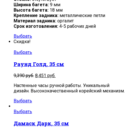
Ширина багета:
9 мм
Высота багета:
18 мм
Крепление задника:
металлические петли
Материал задника:
оргалит
Срок изготовления:
4-5 рабочих дней
Выбрать
Скидка!
Выбрать
Раунд Голд, 35 см
Первоначальная
Текущая
9,390
руб.
8,451
руб.
цена
цена:
Настенные часы ручной работы. Уникальный
составляла
8,451
дизайн. Высококачественный корейский механизм.
9,390
руб..
руб..
Выбрать
Выбрать
Дамаск Дарк, 35 см