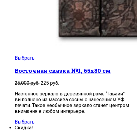
Выбрать
Восточная сказка №1, 65х80 см
Первоначальная
Текущая
25,000
руб.
225
руб.
цена
цена:
Настенное зеркало в деревянной раме “Гавайи”
составляла
225
выполнено из массива сосны с нанесением УФ
25,000
руб..
печати. Такое необычное зеркало станет центром
руб..
внимания в любом интерьере.
Выбрать
Скидка!