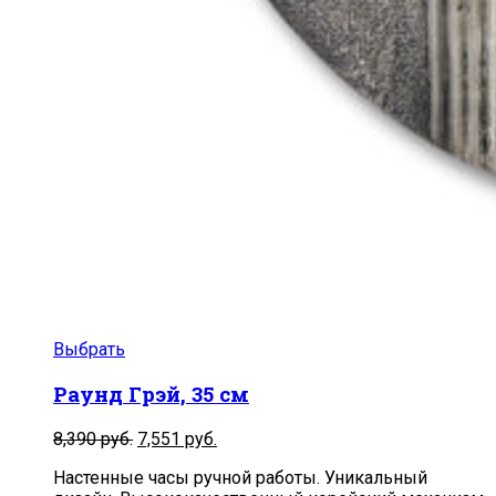
Выбрать
Раунд Грэй, 35 см
Первоначальная
Текущая
8,390
руб.
7,551
руб.
цена
цена:
Настенные часы ручной работы. Уникальный
составляла
7,551