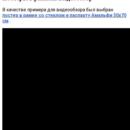
В качестве примера для видеообзора был выбран
постер в рамке со стеклом и паспарту Амальфи 50х70
см
.