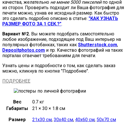
качества, желательно
не менее 5000 пикселей
по одной
из сторон. Проверить подходит ли Ваша фотография для
печати можно, узнав ее исходный размер. Как быстро
это сделать подробно описано в статье:
"КАК УЗНАТЬ
РАЗМЕР ФОТО ЗА 1 СЕК.?"
.
Вариант №2.
Вы можете подобрать самостоятельно
любое изображение, подходящее под Ваш интерьер на
популярных фотобанках, таких как
Shutterstock.com
,
Depositphotos.com
и пр. Качество фотографий на таких
порталах отвечает требованиям для печати.
Узнать цены и подробности о том, как сделать заказ
можно, кликнув по кнопке "Подробнее".
ПОДРОБНЕЕ
Вес
0.7 кг
Габариты
21 × 30 × 1.8 см
Размер
21х30 см
,
30х40 см
,
40х60 см
,
50х70 см