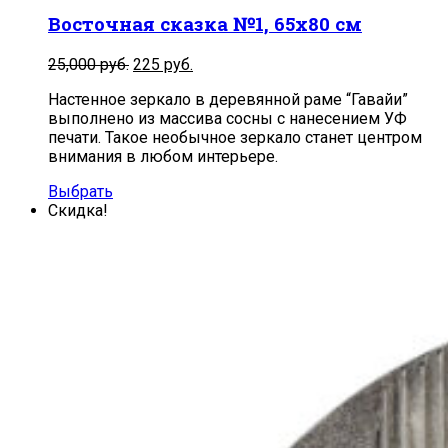
Восточная сказка №1, 65х80 см
Первоначальная
Текущая
25,000
руб.
225
руб.
цена
цена:
Настенное зеркало в деревянной раме “Гавайи”
составляла
225
выполнено из массива сосны с нанесением УФ
25,000
руб..
печати. Такое необычное зеркало станет центром
руб..
внимания в любом интерьере.
Выбрать
Скидка!