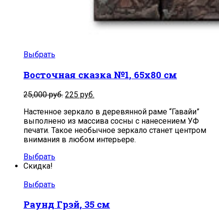
Выбрать
Восточная сказка №1, 65х80 см
Первоначальная
Текущая
25,000
руб.
225
руб.
цена
цена:
Настенное зеркало в деревянной раме “Гавайи”
составляла
225
выполнено из массива сосны с нанесением УФ
25,000
руб..
печати. Такое необычное зеркало станет центром
руб..
внимания в любом интерьере.
Выбрать
Скидка!
Выбрать
Раунд Грэй, 35 см