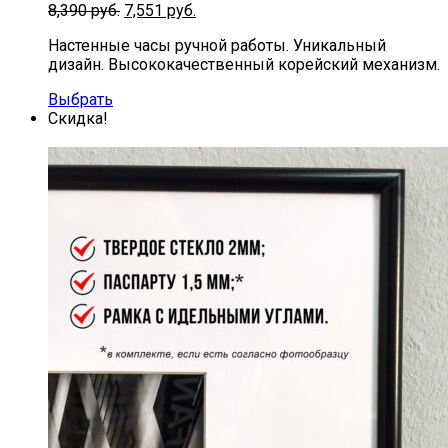
Первоначальная
Текущая
8,390
руб.
7,551
руб.
цена
цена:
Настенные часы ручной работы. Уникальный
составляла
7,551
дизайн. Высококачественный корейский механизм.
8,390
руб..
руб..
Выбрать
Скидка!